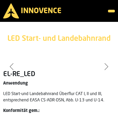
INNOVENCE
Zum Inhalt springen
LED Start- und Landebahnrand
Previous
Next
EL-RE_LED
Anwendung
LED Start-und Landebahnrand Überflur CAT I, II und III,
entsprechend EASA CS-ADR-DSN, Abb. U-13 und U-14.
Konformität gem.: